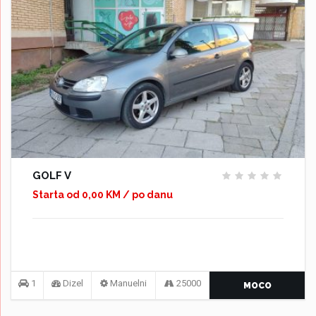
GOLF V
Starta od 0,00 KM / po danu
1
Dizel
Manuelni
25000
MOCO