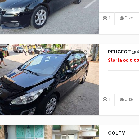
1
Dizel
PEUGEOT 30
Starta od 0,0
1
Dizel
GOLF V