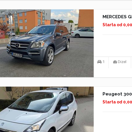
MERCEDES G
Starta od 0,0
1
Dizel
Peugeot 30
Starta od 0,0