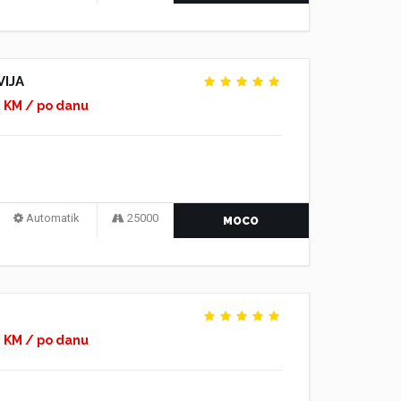
IJA
0 KM / po danu
Automatik
25000
MOCO
0 KM / po danu