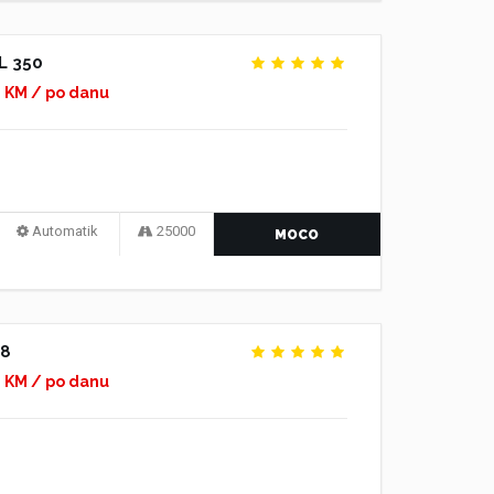
L 350
0 KM / po danu
Automatik
25000
MOCO
08
0 KM / po danu