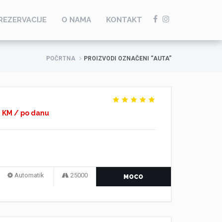
REZERVACIJE
O NAMA
KONTAKT
POČRTNA
PROIZVODI OZNAČENI “AUTA”
0 KM / po danu
Automatik
25000
MOCO