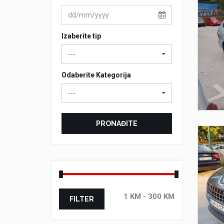
Izaberite tip
---
Odaberite Kategorija
---
PRONAĐITE
FILTER