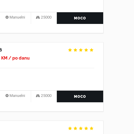
Manuelni
25000
MOCO
8
0 KM / po danu
Manuelni
25000
MOCO