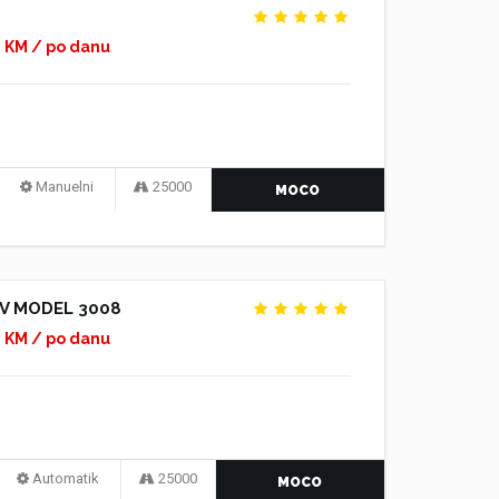
0 KM / po danu
Manuelni
25000
MOCO
V MODEL 3008
0 KM / po danu
Automatik
25000
MOCO