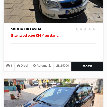
ŠKODA OKTAVIJA
Starta od 0,00 KM / po danu
1
Dizel
Automatik
25000
MOCO