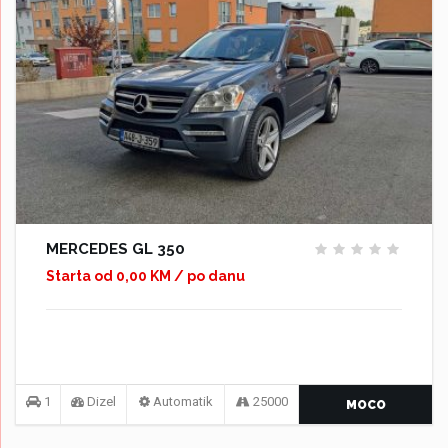
MERCEDES GL 350
Starta od 0,00 KM / po danu
1
Dizel
Automatik
25000
MOCO