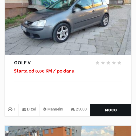
GOLF V
Starta od 0,00 KM / po danu
1
Dizel
Manuelni
25000
MOCO