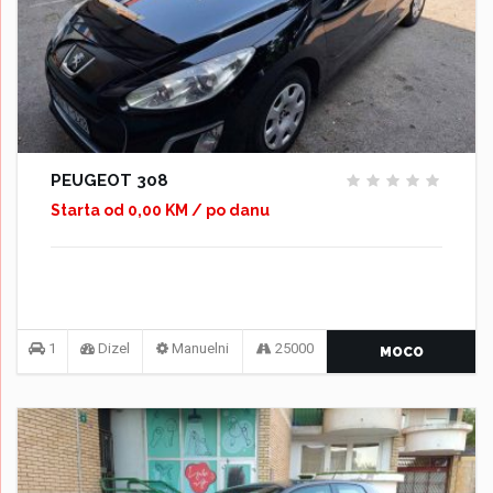
PEUGEOT 308
Starta od 0,00 KM / po danu
1
Dizel
Manuelni
25000
MOCO