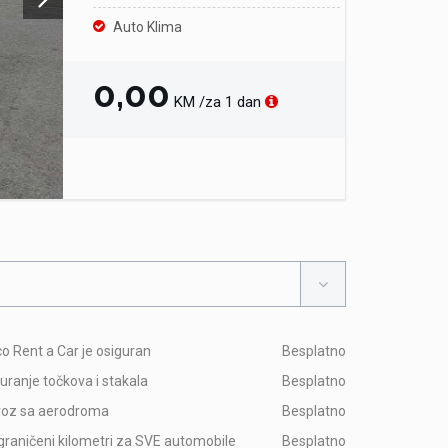
Auto Klima
0,00
KM /za 1 dan
o Rent a Car je osiguran
Besplatno
uranje točkova i stakala
Besplatno
voz sa aerodroma
Besplatno
raničeni kilometri za SVE automobile
Besplatno