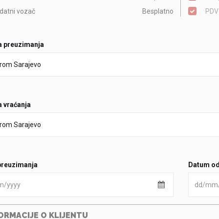
datni vozač
Besplatno
PDV
a preuzimanja
a vraćanja
preuzimanja
Datum od
ORMACIJE O KLIJENTU