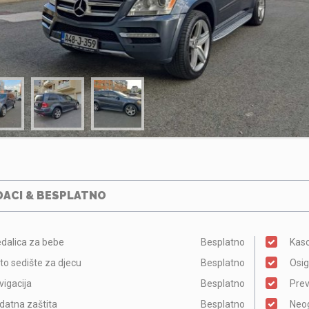
ACI & BESPLATNO
edalica za bebe
Besplatno
Kasc
to sedište za djecu
Besplatno
Osig
vigacija
Besplatno
Pre
datna zaštita
Besplatno
Neog