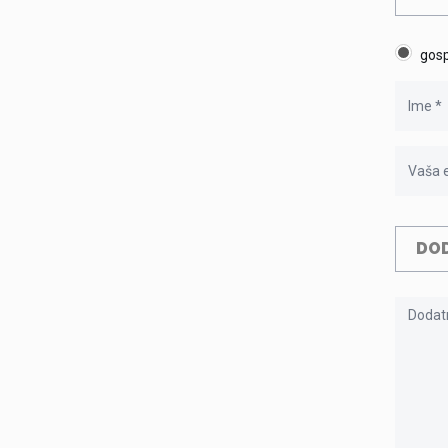
gos
DOD