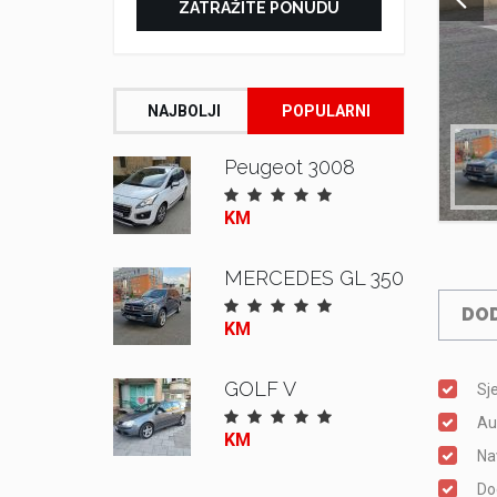
ZATRAŽITE PONUDU
NAJBOLJI
POPULARNI
Peugeot 3008
KM
MERCEDES GL 350
DOD
KM
GOLF V
Sj
Au
KM
Na
Do