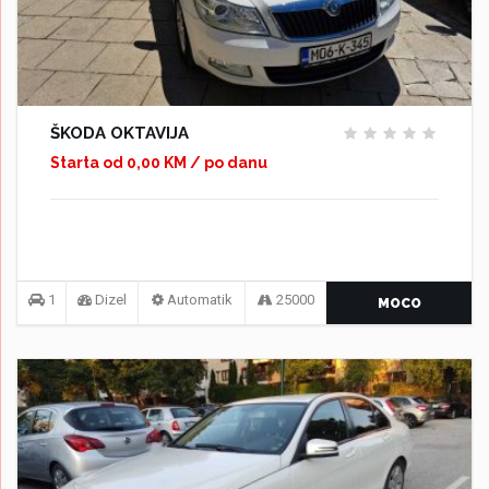
ŠKODA OKTAVIJA
Starta od 0,00 KM / po danu
1
Dizel
Automatik
25000
MOCO