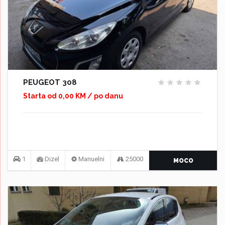
PEUGEOT 308
Starta od 0,00 KM / po danu
1
Dizel
Manuelni
25000
MOCO