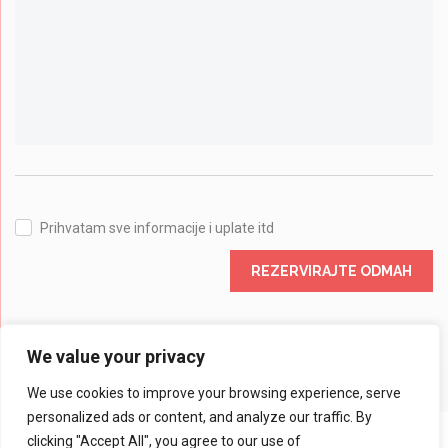
Prihvatam sve informacije i uplate itd
REZERVIRAJTE ODMAH
We value your privacy
We use cookies to improve your browsing experience, serve
personalized ads or content, and analyze our traffic. By
clicking "Accept All", you agree to our use of
© 2024 Rent a Car MOCO - Sva prava zadržava |
Web Design