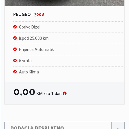
PEUGEOT
3008
Gorivo Dizel
Ispod 25.000 km
Prijenos Automatik
5 vrata
Auto Klima
0,00
KM /za 1 dan
DODACI & BESPLATNO