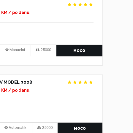
0 KM / po danu
Manuelni
25000
MOCO
V MODEL 3008
0 KM / po danu
Automatik
25000
MOCO