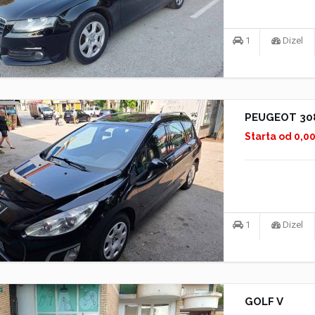
1
Dizel
PEUGEOT 30
Starta od 0,0
1
Dizel
GOLF V