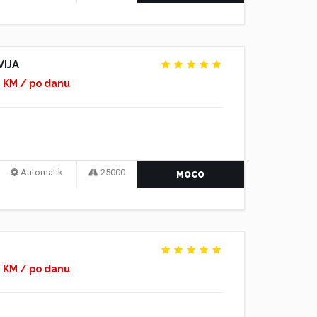
IJA
0 KM / po danu
Automatik
25000
MOCO
0 KM / po danu