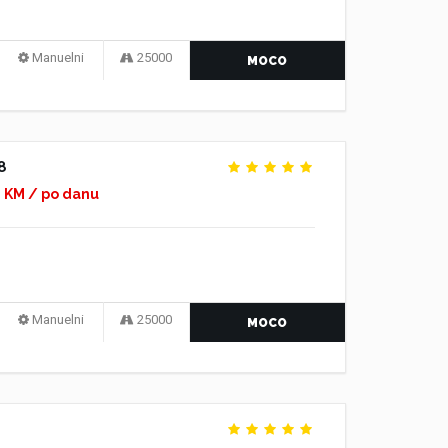
Manuelni
25000
MOCO
8
0 KM / po danu
Manuelni
25000
MOCO