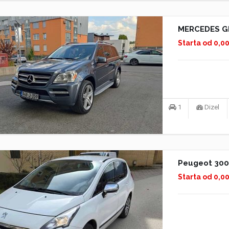
MERCEDES G
Starta od 0,0
1
Dizel
Peugeot 30
Starta od 0,0