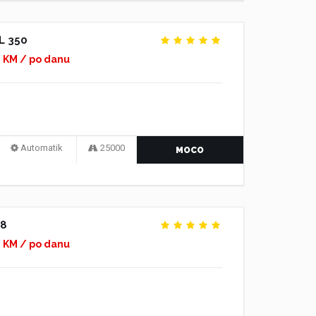
L 350
0 KM / po danu
Automatik
25000
MOCO
08
0 KM / po danu