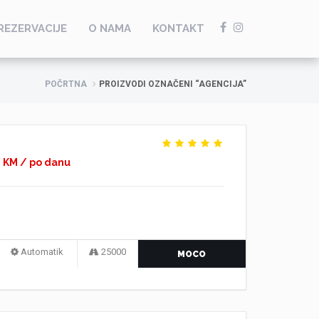
REZERVACIJE
O NAMA
KONTAKT
POČRTNA
PROIZVODI OZNAČENI “AGENCIJA”
0 KM / po danu
Automatik
25000
MOCO