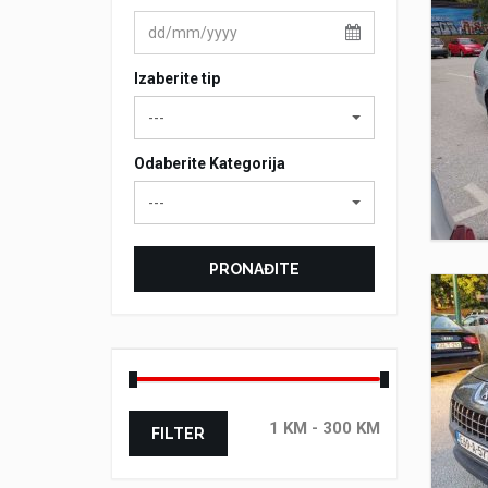
Izaberite tip
---
Odaberite Kategorija
---
PRONAĐITE
FILTER